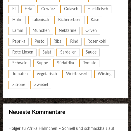
Ei
Feta
Gewürz
Gulasch
Hackfleisch
Huhn
italienisch
Kichererbsen
Käse
Lamm
München
Nektarine
Oliven
Paprika
Pesto
Ribs
Rind
Rosenkohl
Rote Linsen
Salat
Sardellen
Sauce
Schwein
Suppe
Südafrika
Tomate
Tomaten
vegetarisch
Wettbewerb
Wirsing
Zitrone
Zwiebel
Neueste Kommentare
Holger
zu
Afrika Hähnchen – Schnell und schmackhaft auf