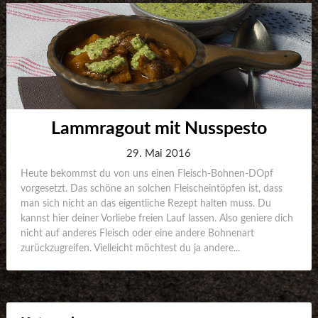
Lammragout mit Nusspesto
29. Mai 2016
Heute bekommst du von uns einen Fleisch-Bohnen-DOpf
vorgesetzt. Das schöne an solchen Fleischeintöpfen ist, dass
man sich nicht an das eigentliche Rezept halten muss. Du
kannst hier deiner Vorliebe freien Lauf lassen. Also geniere dich
nicht auf anderes Fleisch oder eine andere Bohnenart
zurückzugreifen. Vielleicht möchtest du ja andere...