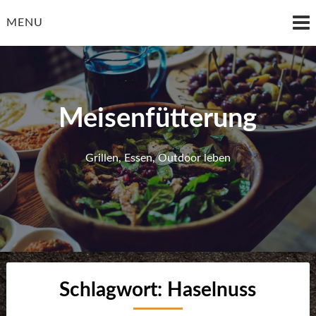
Skip
to
MENU
content
Meisenfütterung
Grillen, Essen, Outdoor leben
Schlagwort:
Haselnuss