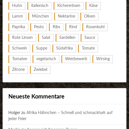
Huhn
italienisch
Kichererbsen
Käse
Lamm
München
Nektarine
Oliven
Paprika
Pesto
Ribs
Rind
Rosenkohl
Rote Linsen
Salat
Sardellen
Sauce
Schwein
Suppe
Südafrika
Tomate
Tomaten
vegetarisch
Wettbewerb
Wirsing
Zitrone
Zwiebel
Neueste Kommentare
Holger
zu
Afrika Hähnchen – Schnell und schmackhaft auf
jeder Feier