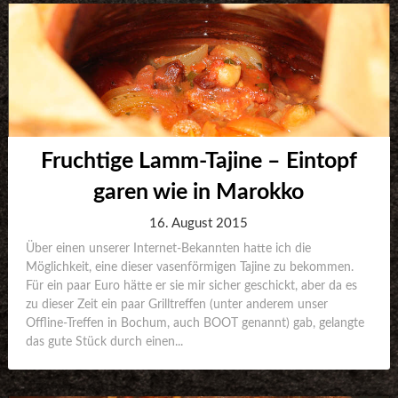
Fruchtige Lamm-Tajine – Eintopf
garen wie in Marokko
16. August 2015
Über einen unserer Internet-Bekannten hatte ich die
Möglichkeit, eine dieser vasenförmigen Tajine zu bekommen.
Für ein paar Euro hätte er sie mir sicher geschickt, aber da es
zu dieser Zeit ein paar Grilltreffen (unter anderem unser
Offline-Treffen in Bochum, auch BOOT genannt) gab, gelangte
das gute Stück durch einen...