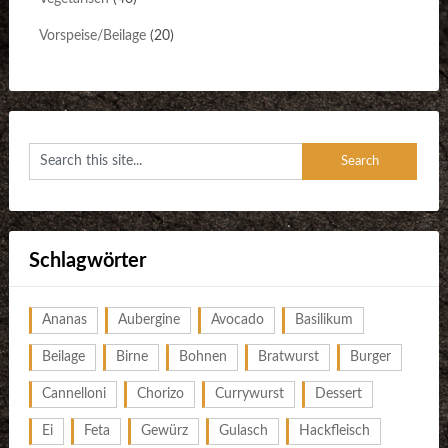
Vorspeise/Beilage
(20)
Schlagwörter
Ananas
Aubergine
Avocado
Basilikum
Beilage
Birne
Bohnen
Bratwurst
Burger
Cannelloni
Chorizo
Currywurst
Dessert
Ei
Feta
Gewürz
Gulasch
Hackfleisch