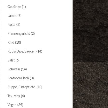
Getränke
(1)
Lamm
(3)
Pasta
(2)
Pfannengericht
(2)
Rind
(10)
Rubs/Dips/Saucen
(14)
Salat
(6)
Schwein
(14)
Seafood/Fisch
(3)
Suppe, Eintopf etc.
(10)
Tex-Mex
(4)
Vegan
(39)