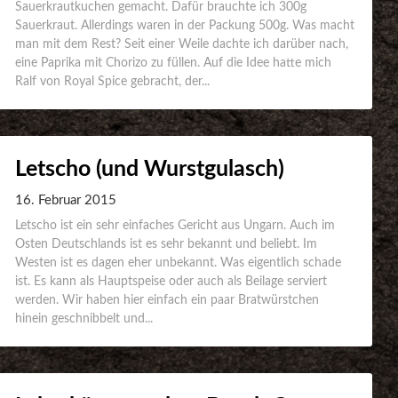
Sauerkrautkuchen gemacht. Dafür brauchte ich 300g
Sauerkraut. Allerdings waren in der Packung 500g. Was macht
man mit dem Rest? Seit einer Weile dachte ich darüber nach,
eine Paprika mit Chorizo zu füllen. Auf die Idee hatte mich
Ralf von Royal Spice gebracht, der...
Letscho (und Wurstgulasch)
16. Februar 2015
Letscho ist ein sehr einfaches Gericht aus Ungarn. Auch im
Osten Deutschlands ist es sehr bekannt und beliebt. Im
Westen ist es dagen eher unbekannt. Was eigentlich schade
ist. Es kann als Hauptspeise oder auch als Beilage serviert
werden. Wir haben hier einfach ein paar Bratwürstchen
hinein geschnibbelt und...