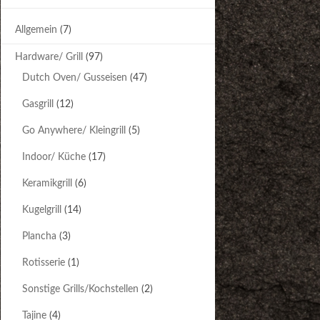
Allgemein
(7)
Hardware/ Grill
(97)
Dutch Oven/ Gusseisen
(47)
Gasgrill
(12)
Go Anywhere/ Kleingrill
(5)
Indoor/ Küche
(17)
Keramikgrill
(6)
Kugelgrill
(14)
Plancha
(3)
Rotisserie
(1)
Sonstige Grills/Kochstellen
(2)
Tajine
(4)