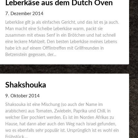
Leberkäse aus dem Dutch Oven
7. Dezember 2014
Leberkäse gilt ja als einfaches Gericht, und das ist es ja auch.
Man macht eine Scheibe Leberkäse warm, packt sie
zusammen mit etwas Senf in ein Brötchen und hat schnell
eine leckere Mahlzeit. Den besten Leberkäse meines Lebens
habe ich auf einem Offlintreffen mit Grillfreunden in
Betzenstein gegessen, der...
Shakshouka
9. Oktober 2014
Shaksouka ist eine Mischung (so auch der Name im
arabischen) aus Tomaten, Zwiebeln, Paprika und Chili, in
welcher Eier pochiert werden. Es ist im Norden Afrikas zu
Hause, hat dann aber auch den Weg nach Israel gefunden,
wo es ebenfalls sehr populär ist. Ursprünglich ist es wohl ein
Frühstück,...