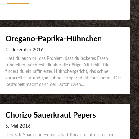
Oregano-Paprika-Hühnchen
4. Dezember 2016
Hast du auch oft das Problem, dass du leckeres Essen
zubereiten möchtest, dir aber die nötige Zeit fehlt? Hier
findest du ein raffiniertes Hühnchengericht, das schnell
vorbereitet ist und ganz ohne Fertigprodukte auskommt. Die
Restarbeit macht dann der Dutch Oven....
Chorizo Sauerkraut Pepers
5. Mai 2016
Deutsch-Spanische Freundschaft Kürzlich hatte ich einen