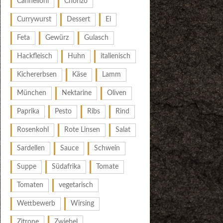
Cannelloni
Chorizo
Currywurst
Dessert
Ei
Feta
Gewürz
Gulasch
Hackfleisch
Huhn
italienisch
Kichererbsen
Käse
Lamm
München
Nektarine
Oliven
Paprika
Pesto
Ribs
Rind
Rosenkohl
Rote Linsen
Salat
Sardellen
Sauce
Schwein
Suppe
Südafrika
Tomate
Tomaten
vegetarisch
Wettbewerb
Wirsing
Zitrone
Zwiebel