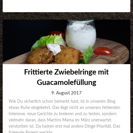
Frittierte Zwiebelringe mit
Guacamolefüllung
9. August 2017
Wie Du sicherlich schon bemerkt hast, ist in unserem Blog
etwas Ruhe eingekehrt. Das liegt nicht an unserem fehlenden
Interesse, neue Gerichte zu kreieren und zu testen, sondern
vielmehr daran, dass Martins Mama im März unerwartet
verstorben ist. Da hatten erst mal andere Dinge Priorität. Das
folgende Rezept weckte...