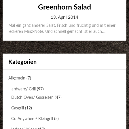
Greenhorn Salad
13. April 2014
Mal ein ganz anderer Salat. Frisch und fruchtig und mit einer
leckeren Minz-Note. Und schnell gemacht ist er auch....
Kategorien
Allgemein
(7)
Hardware/ Grill
(97)
Dutch Oven/ Gusseisen
(47)
Gasgrill
(12)
Go Anywhere/ Kleingrill
(5)