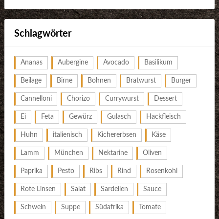
Schlagwörter
Ananas
Aubergine
Avocado
Basilikum
Beilage
Birne
Bohnen
Bratwurst
Burger
Cannelloni
Chorizo
Currywurst
Dessert
Ei
Feta
Gewürz
Gulasch
Hackfleisch
Huhn
italienisch
Kichererbsen
Käse
Lamm
München
Nektarine
Oliven
Paprika
Pesto
Ribs
Rind
Rosenkohl
Rote Linsen
Salat
Sardellen
Sauce
Schwein
Suppe
Südafrika
Tomate