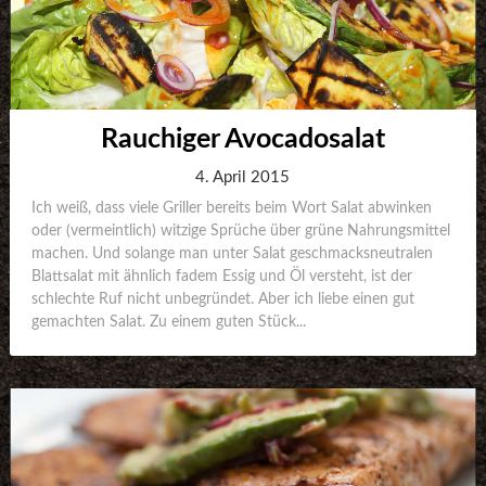
Rauchiger Avocadosalat
4. April 2015
Ich weiß, dass viele Griller bereits beim Wort Salat abwinken
oder (vermeintlich) witzige Sprüche über grüne Nahrungsmittel
machen. Und solange man unter Salat geschmacksneutralen
Blattsalat mit ähnlich fadem Essig und Öl versteht, ist der
schlechte Ruf nicht unbegründet. Aber ich liebe einen gut
gemachten Salat. Zu einem guten Stück...