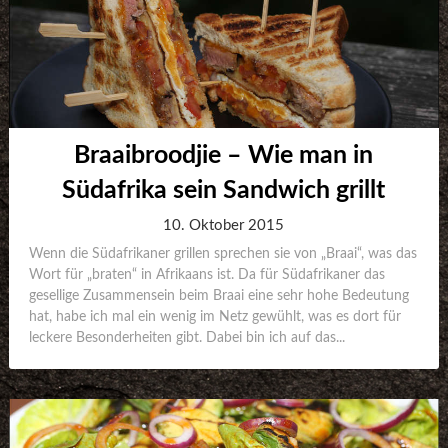
Braaibroodjie – Wie man in
Südafrika sein Sandwich grillt
10. Oktober 2015
Wenn die Südafrikaner grillen sprechen sie von „Braai“, was das
Wort für „braten“ in Afrikaans ist. Da für Südafrikaner das
gesellige Zusammensein beim Braai eine sehr hohe Bedeutung
hat, habe ich mal ein wenig im Netz gewühlt, was es dort für
leckere Besonderheiten gibt. Dabei bin ich auf das...