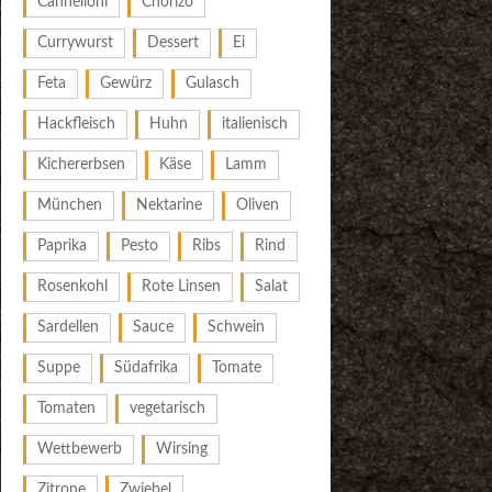
Cannelloni
Chorizo
Currywurst
Dessert
Ei
Feta
Gewürz
Gulasch
Hackfleisch
Huhn
italienisch
Kichererbsen
Käse
Lamm
München
Nektarine
Oliven
Paprika
Pesto
Ribs
Rind
Rosenkohl
Rote Linsen
Salat
Sardellen
Sauce
Schwein
Suppe
Südafrika
Tomate
Tomaten
vegetarisch
Wettbewerb
Wirsing
Zitrone
Zwiebel