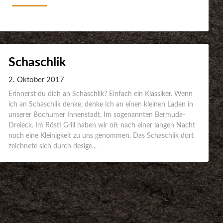
Schaschlik
2. Oktober 2017
Erinnerst du dich an Schaschlik? Einfach ein Klassiker. Wenn
ich an Schaschlik denke, denke ich an einen kleinen Laden in
unserer Bochumer Innenstadt. Im sogenannten Bermuda-
Dreieck. Im Rösti Grill haben wir oft nach einer langen Nacht
noch eine Kleinigkeit zu uns genommen. Das Schaschlik dort
zeichnete sich durch riesige...