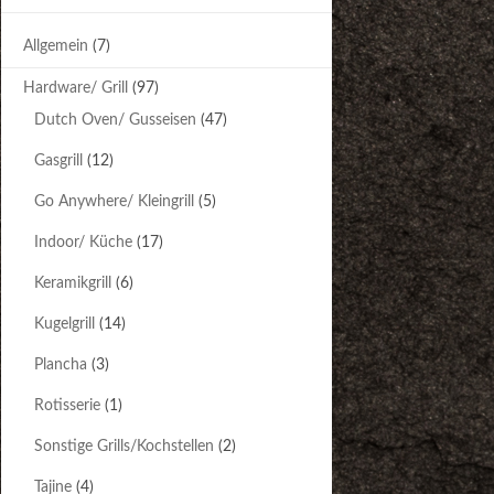
Allgemein
(7)
Hardware/ Grill
(97)
Dutch Oven/ Gusseisen
(47)
Gasgrill
(12)
Go Anywhere/ Kleingrill
(5)
Indoor/ Küche
(17)
Keramikgrill
(6)
Kugelgrill
(14)
Plancha
(3)
Rotisserie
(1)
Sonstige Grills/Kochstellen
(2)
Tajine
(4)