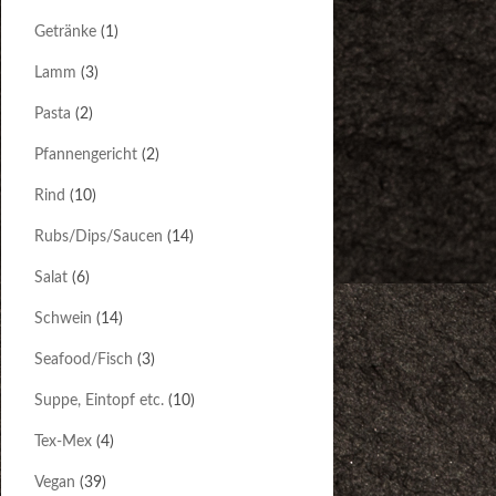
Getränke
(1)
Lamm
(3)
Pasta
(2)
Pfannengericht
(2)
Rind
(10)
Rubs/Dips/Saucen
(14)
Salat
(6)
Schwein
(14)
Seafood/Fisch
(3)
Suppe, Eintopf etc.
(10)
Tex-Mex
(4)
Vegan
(39)