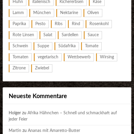
Huhn
italienisch
Kichererbsen
Käse
Lamm
München
Nektarine
Oliven
Paprika
Pesto
Ribs
Rind
Rosenkohl
Rote Linsen
Salat
Sardellen
Sauce
Schwein
Suppe
Südafrika
Tomate
Tomaten
vegetarisch
Wettbewerb
Wirsing
Zitrone
Zwiebel
Neueste Kommentare
Holger
zu
Afrika Hähnchen – Schnell und schmackhaft auf
jeder Feier
Martin
zu
Ananas mit Amaretto-Butter