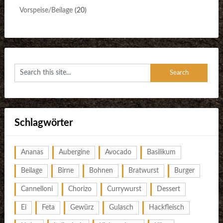
Vorspeise/Beilage
(20)
Schlagwörter
Ananas
Aubergine
Avocado
Basilikum
Beilage
Birne
Bohnen
Bratwurst
Burger
Cannelloni
Chorizo
Currywurst
Dessert
Ei
Feta
Gewürz
Gulasch
Hackfleisch