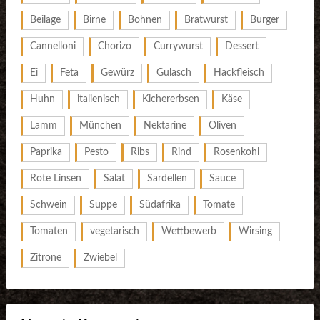
Beilage
Birne
Bohnen
Bratwurst
Burger
Cannelloni
Chorizo
Currywurst
Dessert
Ei
Feta
Gewürz
Gulasch
Hackfleisch
Huhn
italienisch
Kichererbsen
Käse
Lamm
München
Nektarine
Oliven
Paprika
Pesto
Ribs
Rind
Rosenkohl
Rote Linsen
Salat
Sardellen
Sauce
Schwein
Suppe
Südafrika
Tomate
Tomaten
vegetarisch
Wettbewerb
Wirsing
Zitrone
Zwiebel