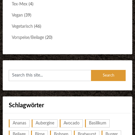
Tex-Mex
(4)
Vegan
(39)
Vegetarisch
(46)
Vorspeise/Beilage
(20)
Schlagwörter
Ananas
Aubergine
Avocado
Basilikum
Beilage
Birne
Bohnen
Bratwurst
Burger