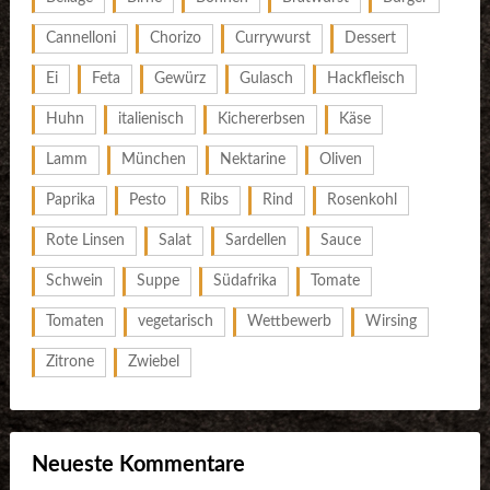
Cannelloni
Chorizo
Currywurst
Dessert
Ei
Feta
Gewürz
Gulasch
Hackfleisch
Huhn
italienisch
Kichererbsen
Käse
Lamm
München
Nektarine
Oliven
Paprika
Pesto
Ribs
Rind
Rosenkohl
Rote Linsen
Salat
Sardellen
Sauce
Schwein
Suppe
Südafrika
Tomate
Tomaten
vegetarisch
Wettbewerb
Wirsing
Zitrone
Zwiebel
Neueste Kommentare