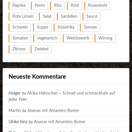
Paprika
Pesto
Ribs
Rind
Rosenkohl
Rote Linsen
Salat
Sardellen
Sauce
Schwein
Suppe
Südafrika
Tomate
Tomaten
vegetarisch
Wettbewerb
Wirsing
Zitrone
Zwiebel
Neueste Kommentare
Holger
zu
Afrika Hähnchen – Schnell und schmackhaft auf
jeder Feier
Martin
zu
Ananas mit Amaretto-Butter
Ulrike hinz
zu
Ananas mit Amaretto-Butter