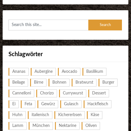
Schlagwörter
Ananas
Aubergine
Avocado
Basilikum
Beilage
Birne
Bohnen
Bratwurst
Burger
Cannelloni
Chorizo
Currywurst
Dessert
Ei
Feta
Gewürz
Gulasch
Hackfleisch
Huhn
italienisch
Kichererbsen
Käse
Lamm
München
Nektarine
Oliven