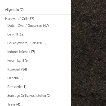
Allgemein
(7)
Hardware/ Grill
(97)
Dutch Oven/ Gusseisen
(47)
Gasgrill
(12)
Go Anywhere/ Kleingrill
(5)
Indoor/ Küche
(17)
Keramikgrill
(6)
Kugelgrill
(14)
Plancha
(3)
Rotisserie
(1)
Sonstige Grills/Kochstellen
(2)
Tajine
(4)