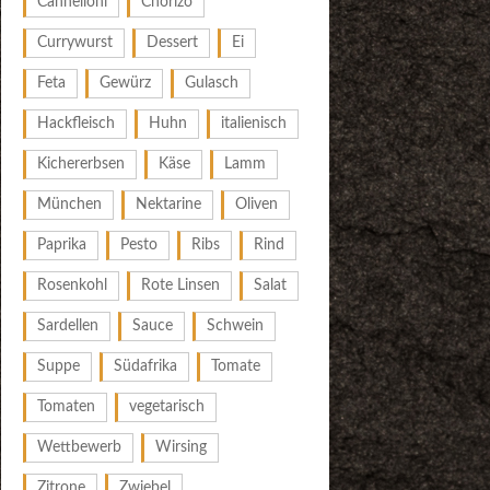
Cannelloni
Chorizo
Currywurst
Dessert
Ei
Feta
Gewürz
Gulasch
Hackfleisch
Huhn
italienisch
Kichererbsen
Käse
Lamm
München
Nektarine
Oliven
Paprika
Pesto
Ribs
Rind
Rosenkohl
Rote Linsen
Salat
Sardellen
Sauce
Schwein
Suppe
Südafrika
Tomate
Tomaten
vegetarisch
Wettbewerb
Wirsing
Zitrone
Zwiebel