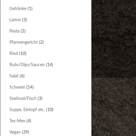
Getränke
(1)
Lamm
(3)
Pasta
(2)
Pfannengericht
(2)
Rind
(10)
Rubs/Dips/Saucen
(14)
Salat
(6)
Schwein
(14)
Seafood/Fisch
(3)
Suppe, Eintopf etc.
(10)
Tex-Mex
(4)
Vegan
(39)