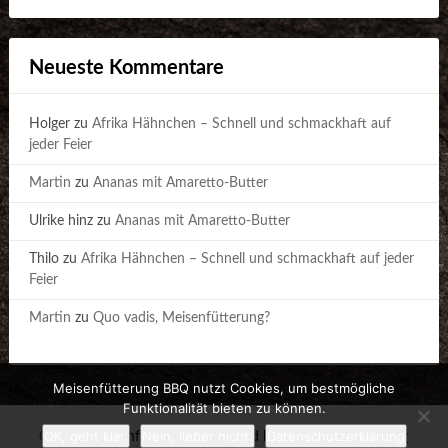
Neueste Kommentare
Holger
zu
Afrika Hähnchen – Schnell und schmackhaft auf
jeder Feier
Martin
zu
Ananas mit Amaretto-Butter
Ulrike hinz
zu
Ananas mit Amaretto-Butter
Thilo
zu
Afrika Hähnchen – Schnell und schmackhaft auf jeder
Feier
Martin
zu
Quo vadis, Meisenfütterung?
Meisenfütterung BBQ nutzt Cookies, um bestmögliche
Funktionalität bieten zu können.
OK, geht klar.
Nein, lieber nicht.
Datenschutzerklärung
© 2026 Meisenfütterung
| Powered by
Customizable Blogily