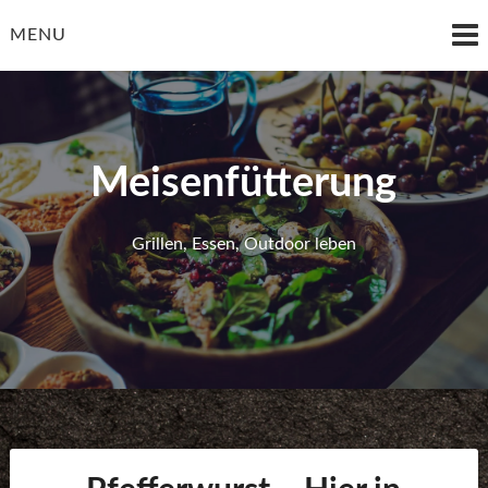
Skip
to
MENU
content
Meisenfütterung
Grillen, Essen, Outdoor leben