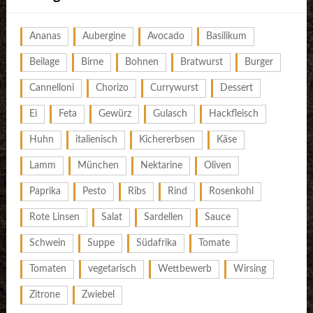
Ananas
Aubergine
Avocado
Basilikum
Beilage
Birne
Bohnen
Bratwurst
Burger
Cannelloni
Chorizo
Currywurst
Dessert
Ei
Feta
Gewürz
Gulasch
Hackfleisch
Huhn
italienisch
Kichererbsen
Käse
Lamm
München
Nektarine
Oliven
Paprika
Pesto
Ribs
Rind
Rosenkohl
Rote Linsen
Salat
Sardellen
Sauce
Schwein
Suppe
Südafrika
Tomate
Tomaten
vegetarisch
Wettbewerb
Wirsing
Zitrone
Zwiebel