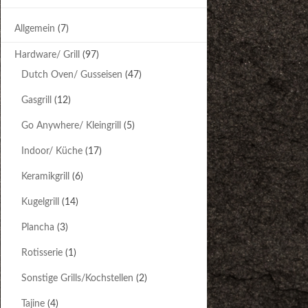
Allgemein
(7)
Hardware/ Grill
(97)
Dutch Oven/ Gusseisen
(47)
Gasgrill
(12)
Go Anywhere/ Kleingrill
(5)
Indoor/ Küche
(17)
Keramikgrill
(6)
Kugelgrill
(14)
Plancha
(3)
Rotisserie
(1)
Sonstige Grills/Kochstellen
(2)
Tajine
(4)