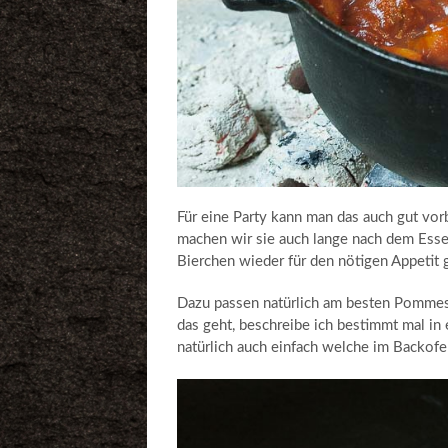
Für eine Party kann man das auch gut vor
machen wir sie auch lange nach dem Esse
Bierchen wieder für den nötigen Appetit 
Dazu passen natürlich am besten Pommes. 
das geht, beschreibe ich bestimmt mal in
natürlich auch einfach welche im Backof