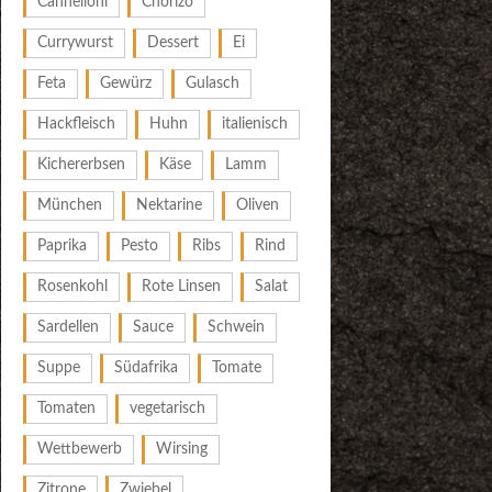
Cannelloni
Chorizo
Currywurst
Dessert
Ei
Feta
Gewürz
Gulasch
Hackfleisch
Huhn
italienisch
Kichererbsen
Käse
Lamm
München
Nektarine
Oliven
Paprika
Pesto
Ribs
Rind
Rosenkohl
Rote Linsen
Salat
Sardellen
Sauce
Schwein
Suppe
Südafrika
Tomate
Tomaten
vegetarisch
Wettbewerb
Wirsing
Zitrone
Zwiebel