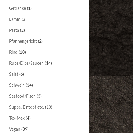
Getränke
(1)
Lamm
(3)
Pasta
(2)
Pfannengericht
(2)
Rind
(10)
Rubs/Dips/Saucen
(14)
Salat
(6)
Schwein
(14)
Seafood/Fisch
(3)
Suppe, Eintopf etc.
(10)
Tex-Mex
(4)
Vegan
(39)