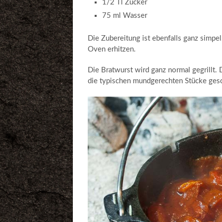
1/2 Tl Zucker
75 ml Wasser
Die Zubereitung ist ebenfalls ganz simpe
Oven erhitzen.
Die Bratwurst wird ganz normal gegrillt. 
die typischen mundgerechten Stücke gesc