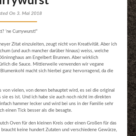
rrywurst
sted On 3. Mai 2018
t? ’ne Currywurst!“
yer Zitat einzuleiten, zeugt nicht von Kreativität. Aber ich
ochum (und auch mancher darüber hinaus) weiss, welche
Döninnghaus am Engelbert Brunnen. Aber wirklich
türlich die Sauce. Mittlerweile verwenden wir vegane
Blumenkohl macht sich hierbei ganz hervorragend, da die
s von vielen, von denen behauptet wird, es sei die original
 sie es ist. Und ich habe sie auch noch nicht im direkten
einfach hammer lecker und wird bei uns in der Familie sehr
och einen Tick besser als die besagte.
tch Oven für den kleinen Kreis oder einen Großen für das
 braucht keine hundert Zutaten und verschiedene Gewürze,