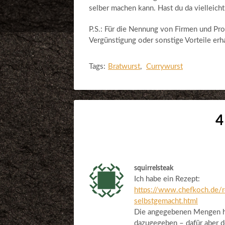
selber machen kann. Hast du da vielleich
P.S.: Für die Nennung von Firmen und Pro
Vergünstigung oder sonstige Vorteile erha
Tags:
Bratwurst
,
Currywurst
4
squirrelsteak
Ich habe ein Rezept:
https://www.chefkoch.de/
selbstgemacht.html
Die angegebenen Mengen ha
dazugegeben – dafür aber d