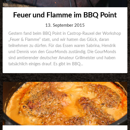
Feuer und Flamme im BBQ Point
13. September 2015
Gestern fand beim BBQ Point in Castrop-Rauxel der Workshop
„Feuer & Flamme“ statt, und wir hatten das Glück, daran
teilnehmen zu dürfen. Für das Essen waren Sabrina, Hendrik
und Dennis von den GourMonds zuständig. Die GourMonds
sind amtierender deutscher Amateur Grillmeister und haben
tatsächlich einiges drauf. Es gibt im BBQ...