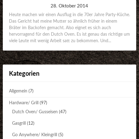
28. Oktober 2014
Heute machen wir einen Ausflug in die 70er Jahre Party-Küche.
Das Gericht hat meine Mutter so ähnlich früher in einem
Bräter im Backofen gemacht. Also eignet es sich auch
hervorragend für den Dutch Oven. Es ist genau das richtige um
viele Leute mit wenig Arbeit satt zu bekommen. Und...
Kategorien
Allgemein
(7)
Hardware/ Grill
(97)
Dutch Oven/ Gusseisen
(47)
Gasgrill
(12)
Go Anywhere/ Kleingrill
(5)