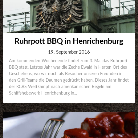
Ruhrpott BBQ in Henrichenburg
19. September 2016
Am kommenden Wochenende findet zum 3. Mal das Ruhrpott
BBQ statt. Letztes Jahr war die Zeche Ewald in Herten Ort des
Geschehens, wo wir noch als Besucher unseren Freunden in
den Grill-Teams die Daumen gedrückt haben. Dieses Jahr findet
der KCBS Wettkampf nach amerikanischen Regeln am
Schiffshebewerk Henrichenburg in...