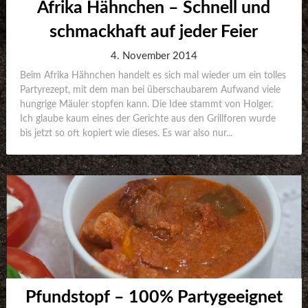
Afrika Hähnchen – Schnell und
schmackhaft auf jeder Feier
4. November 2014
Beim Afrika Hähnchen handelt es sich mal wieder um ein tolles
Partyrezept, mit dem man bei überschaubarem Aufwand viele
hungrige Mäuler stopfen kann. Die Idee stammt von Holger.
Ich glaube kaum eines der Gerichte aus den Grillforen wurde
bis jetzt so oft kopiert wie dieses. Es war also nur...
Pfundstopf – 100% Partygeeignet