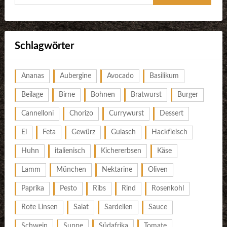
Schlagwörter
Ananas
Aubergine
Avocado
Basilikum
Beilage
Birne
Bohnen
Bratwurst
Burger
Cannelloni
Chorizo
Currywurst
Dessert
Ei
Feta
Gewürz
Gulasch
Hackfleisch
Huhn
italienisch
Kichererbsen
Käse
Lamm
München
Nektarine
Oliven
Paprika
Pesto
Ribs
Rind
Rosenkohl
Rote Linsen
Salat
Sardellen
Sauce
Schwein
Suppe
Südafrika
Tomate