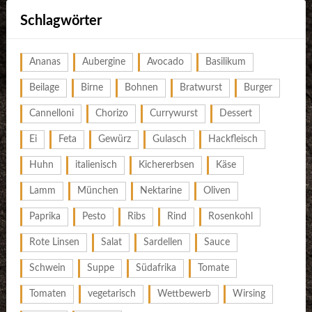
Schlagwörter
Ananas
Aubergine
Avocado
Basilikum
Beilage
Birne
Bohnen
Bratwurst
Burger
Cannelloni
Chorizo
Currywurst
Dessert
Ei
Feta
Gewürz
Gulasch
Hackfleisch
Huhn
italienisch
Kichererbsen
Käse
Lamm
München
Nektarine
Oliven
Paprika
Pesto
Ribs
Rind
Rosenkohl
Rote Linsen
Salat
Sardellen
Sauce
Schwein
Suppe
Südafrika
Tomate
Tomaten
vegetarisch
Wettbewerb
Wirsing