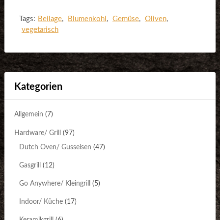
Tags:
Beilage
,
Blumenkohl
,
Gemüse
,
Oliven
,
vegetarisch
Kategorien
Allgemein
(7)
Hardware/ Grill
(97)
Dutch Oven/ Gusseisen
(47)
Gasgrill
(12)
Go Anywhere/ Kleingrill
(5)
Indoor/ Küche
(17)
Keramikgrill
(6)