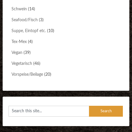
Schwein
(14)
Seafood/Fisch
(3)
Suppe, Eintopf etc.
(10)
Tex-Mex
(4)
Vegan
(39)
Vegetarisch
(46)
Vorspeise/Beilage
(20)