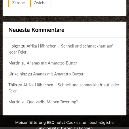
Zitrone
Zwiebel
Neueste Kommentare
Holger
zu
Afrika Hähnchen – Schnell und schmackhaft auf
jeder Feier
Martin
zu
Ananas mit Amaretto-Butter
Ulrike hinz
zu
Ananas mit Amaretto-Butter
Thilo
zu
Afrika Hähnchen – Schnell und schmackhaft auf jeder
Feier
Martin
zu
Quo vadis, Meisenfütterung?
Meisenfütterung BBQ nutzt Cookies, um bestmögliche
Funktionalität bieten zu können.