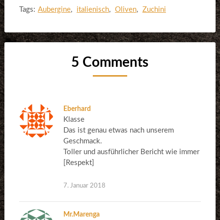
Tags:
Aubergine
,
italienisch
,
Oliven
,
Zuchini
5 Comments
Eberhard
Klasse
Das ist genau etwas nach unserem
Geschmack.
Toller und ausführlicher Bericht wie immer
[Respekt]
7. Januar 2018
Mr.Marenga