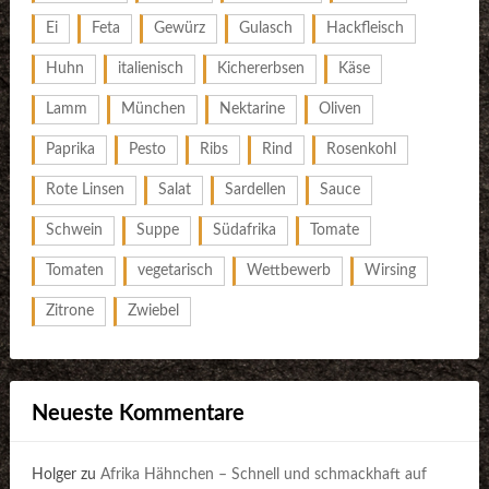
Ei
Feta
Gewürz
Gulasch
Hackfleisch
Huhn
italienisch
Kichererbsen
Käse
Lamm
München
Nektarine
Oliven
Paprika
Pesto
Ribs
Rind
Rosenkohl
Rote Linsen
Salat
Sardellen
Sauce
Schwein
Suppe
Südafrika
Tomate
Tomaten
vegetarisch
Wettbewerb
Wirsing
Zitrone
Zwiebel
Neueste Kommentare
Holger
zu
Afrika Hähnchen – Schnell und schmackhaft auf