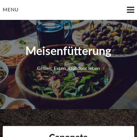
Skip
to
MENU
content
Meisenfütterung
Grillen, Essen, Outdoor leben