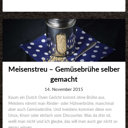
Meisenstreu – Gemüsebrühe selber
gemacht
14. November 2015
Kaum ein Dutch Oven Gericht kommt ohne Brühe aus.
Meistens nimmt man Rinder- oder Hühnerbrühe, manchmal
aber auch Gemüsebrühe. Und meistens kommen diese von
Unox, Knorr oder einfach vom Discounter. Was da drin ist,
weiß man nicht und ich glaube, das will man auch gar nicht so
genau wissen....