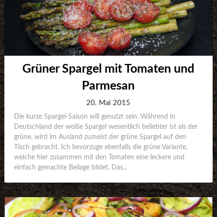
Grüner Spargel mit Tomaten und
Parmesan
20. Mai 2015
Die kurze Spargel-Saison will genutzt sein. Während in
Deutschland der weiße Spargel wesentlich beliebter ist als der
grüne, wird im Ausland zumeist der grüne Spargel auf den
Tisch gebracht. Ich bevorzuge ebenfalls die grüne Variante,
welche hier zusammen mit den Tomaten eine leckere und
einfach gemachte Beilage bildet. Das...