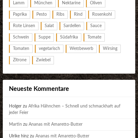
Lamm
München
Nektarine
Oliven
Paprika
Pesto
Ribs
Rind
Rosenkohl
Rote Linsen
Salat
Sardellen
Sauce
Schwein
Suppe
Südafrika
Tomate
Tomaten
vegetarisch
Wettbewerb
Wirsing
Zitrone
Zwiebel
Neueste Kommentare
Holger
zu
Afrika Hähnchen – Schnell und schmackhaft auf
jeder Feier
Martin
zu
Ananas mit Amaretto-Butter
Ulrike hinz
zu
Ananas mit Amaretto-Butter