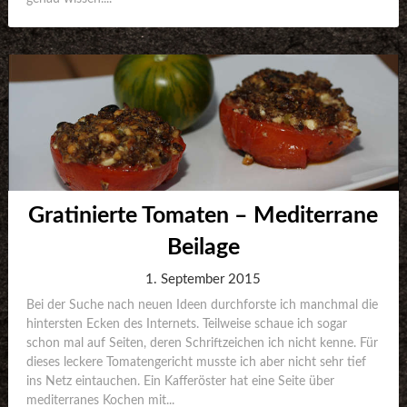
Gratinierte Tomaten – Mediterrane
Beilage
1. September 2015
Bei der Suche nach neuen Ideen durchforste ich manchmal die
hintersten Ecken des Internets. Teilweise schaue ich sogar
schon mal auf Seiten, deren Schriftzeichen ich nicht kenne. Für
dieses leckere Tomatengericht musste ich aber nicht sehr tief
ins Netz eintauchen. Ein Kafferöster hat eine Seite über
mediterranes Kochen mit...