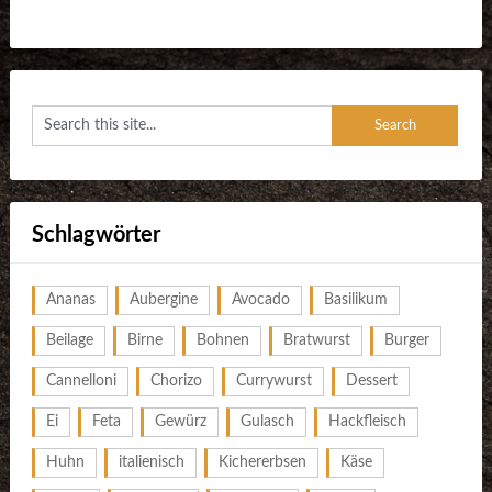
Schlagwörter
Ananas
Aubergine
Avocado
Basilikum
Beilage
Birne
Bohnen
Bratwurst
Burger
Cannelloni
Chorizo
Currywurst
Dessert
Ei
Feta
Gewürz
Gulasch
Hackfleisch
Huhn
italienisch
Kichererbsen
Käse