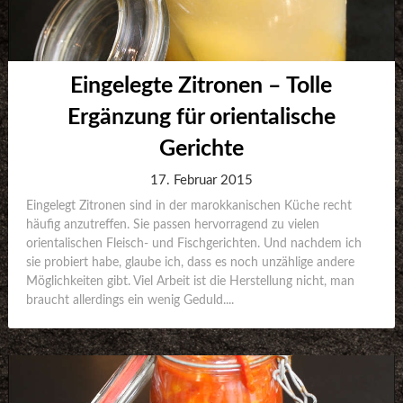
Eingelegte Zitronen – Tolle
Ergänzung für orientalische
Gerichte
17. Februar 2015
Eingelegt Zitronen sind in der marokkanischen Küche recht
häufig anzutreffen. Sie passen hervorragend zu vielen
orientalischen Fleisch- und Fischgerichten. Und nachdem ich
sie probiert habe, glaube ich, dass es noch unzählige andere
Möglichkeiten gibt. Viel Arbeit ist die Herstellung nicht, man
braucht allerdings ein wenig Geduld....