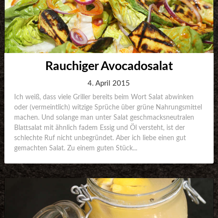
Rauchiger Avocadosalat
4. April 2015
Ich weiß, dass viele Griller bereits beim Wort Salat abwinken
oder (vermeintlich) witzige Sprüche über grüne Nahrungsmittel
machen. Und solange man unter Salat geschmacksneutralen
Blattsalat mit ähnlich fadem Essig und Öl versteht, ist der
schlechte Ruf nicht unbegründet. Aber ich liebe einen gut
gemachten Salat. Zu einem guten Stück...